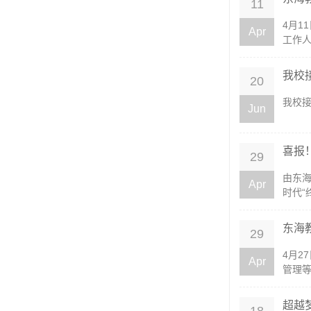
11
4月1
Apr
工作人
我校
20
我校
Jun
喜报
29
由东海
Apr
时代“
东海
29
4月2
Apr
管理等
超越